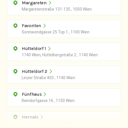
Margareten
Hütteldorf 2
Margaretenstraße 131-135 , 1050 Wien
1140 Wien, Linzer Straße 403
Weiter
Fünfhaus
Favoriten
1150 Wien, Reindorfgasse 16
Sonnwendgasse 25 Top 1 , 1100 Wien
Hernals
Hütteldorf 1
1170 Wien, Hernalser Gürtel 23
1140 Wien, Hüttelbergstraße 2 , 1140 Wien
Döbling
Hütteldorf 2
1190 Wien, Döblinger Hauptstraße 48
Linzer Straße 403 , 1140 Wien
Donaustadt
1220 Wien, Rennbahnweg 46/3
Fünfhaus
Reindorfgasse 16 , 1150 Wien
Erlaa
1230 Wien, Erlaaer Straße 49-51
Hernals
Hernalser Gürtel 23 , 1170 Wien
Atzgersdorf